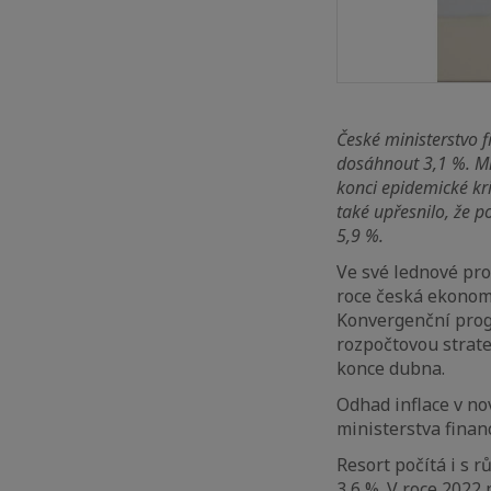
České ministerstvo 
dosáhnout
3,1
%
. M
konci
epidemické
kr
také upřesnilo, že
p
5,9 %
.
Ve své lednové pro
roce česká ekonomi
Konvergenční prog
rozpočtovou strate
konce dubna.
Odhad inflace v no
ministerstva finan
Resort počítá i s 
3,6 %. V roce 2022 