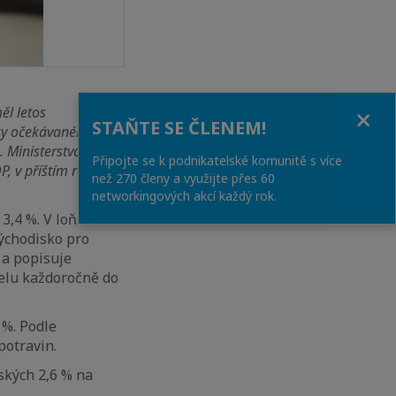
Close
ěl letos
STAŇTE SE ČLENEM!
díky očekávanému
. Ministerstvo však
Připojte se k podnikatelské komunitě s více
P
, v příštím roce pak
než 270 členy a využijte přes 60
networkingových akcí každý rok.
 3,4 %. V loňském
východisko pro
 a popisuje
selu každoročně do
 %. Podle
potravin.
ských 2,6 % na