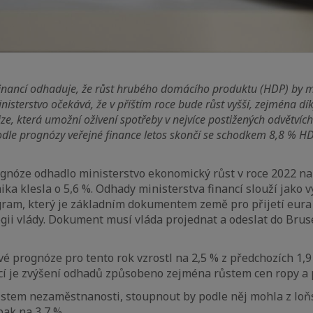
financí odhaduje, že růst hrubého domácího produktu (HDP) by m
inisterstvo očekává, že v příštím roce bude růst vyšší, zejména 
ize, která umožní oživení spotřeby v nejvíce postižených odvětvích
odle prognózy
veřejné finance letos skonč
í
se schodkem
8,8
%
HD
gnóze odhadlo ministerstvo ekonomický růst v roce 2022 na
ka klesla o 5,6 %. Odhady ministerstva financí slouží jako 
ram, který je základním dokumentem země pro přijetí eura
gii vlády. Dokument musí vláda projednat a odeslat do Bru
vé prognóze pro tento rok vzrostl na 2,5 % z předchozích 1,9
cí je zvýšení odhadů způsobeno zejména růstem cen ropy a 
růstem nezaměstnanosti, stoupnout by podle něj mohla z loň
pak na 3,7 %.