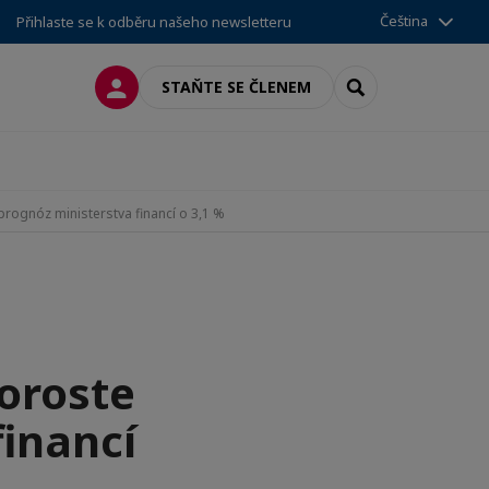
Čeština
Přihlaste se k odběru našeho newsletteru
PŘIPOJIT SE
SEARCH
STAŇTE SE ČLENEM
rognóz ministerstva financí o 3,1 %
oroste
financí