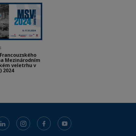
4
k Francouzského
na Mezinárodním
ském veletrhu v
) 2024