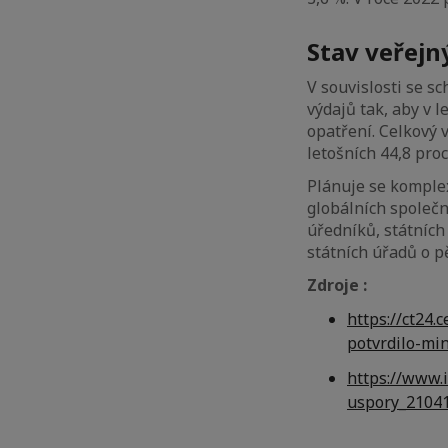
Stav veřejn
V souvislosti se s
výdajů tak, aby v 
opatření. Celkový 
letošních 44,8 pro
Plánuje se komplex
globálních společn
úředníků, státních
státních úřadů o p
Zdroj
e
:
https://ct24
potvrdilo-mi
https://www.
uspory_2104