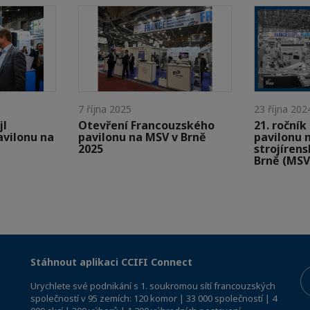
7 října 2025
23 října 202
jl
Otevření Francouzského
21. roční
vilonu na
pavilonu na MSV v Brně
pavilonu 
2025
strojíren
Brně (MSV
Stáhnout aplikaci CCIFI Connect
Urychlete své podnikání s 1. soukromou sítí francouzských
společností v 95 zemích: 120 komor | 33 000 společností | 4