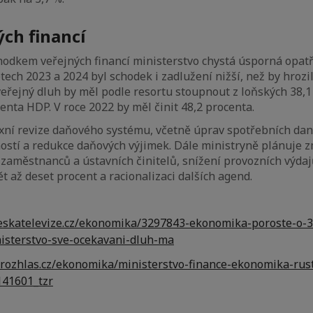
ých financí
chodkem veřejných financí ministerstvo chystá úsporná opatř
letech 2023 a 2024 byl schodek i zadlužení nižší, než by hroz
veřejný dluh by měl podle resortu stoupnout z loňských 38,
centa HDP. V roce 2022 by měl činit 48,2 procenta.
ní revize daňového systému, včetně úprav spotřebních daní
ostí a redukce daňových výjimek. Dále ministryně plánuje 
 zaměstnanců a ústavních činitelů, snížení provozních výdaj
ět až deset procent a racionalizaci dalších agend.
.ceskatelevize.cz/ekonomika/3297843-ekonomika-poroste-o-
nisterstvo-sve-ocekavani-dluh-ma
irozhlas.cz/ekonomika/ministerstvo-finance-ekonomika-rust
141601_tzr