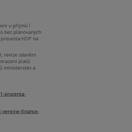
ení u příjmů i
ilo bez plánovaných
1 procenta HDP na
, revize zdanění
zmrazení platů
ů ministerstev a
31-procenta-
-verejne-finance-