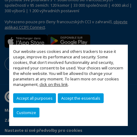
společností v 95 zemích: 120 komor | 33 000 společností | 4 000 akcí |
300 výborů | 1 200 výhradních postavení
Vyhrazeno pouze pro členy francouzských CCI v zahraničí,
objevte
aplikaci CCIFI Connect
.
Our website uses cookies and others trackers to ease it
usage, improve its performance and security. Some
cookies, that don't involved functionnality and security,
required your consent to be used. Your choices will concern
the whole website. You will be allowed to change your
parameters at any moment. To learn more on our cookies
management,
click on this link
.
Accept all purposes
Accept the essentials
Mapa webu
Stanovy FČOK
Právní informace
Customize
Zásady ochrany osobních údajů
Nastavte si své předvolby pro cookies