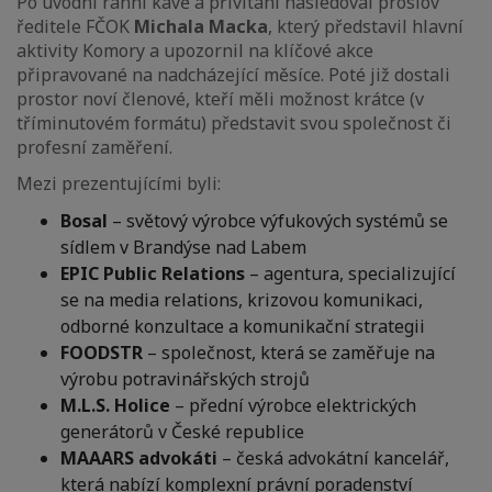
Po úvodní ranní kávě a přivítání následoval proslov
ředitele FČOK
Michala Macka
, který představil hlavní
aktivity Komory a upozornil na klíčové akce
připravované na nadcházející měsíce. Poté již dostali
prostor noví členové, kteří měli možnost krátce (v
tříminutovém formátu) představit svou společnost či
profesní zaměření.
Mezi prezentujícími byli:
Bosal
– světový výrobce výfukových systémů se
sídlem v Brandýse nad Labem
EPIC Public Relations
– agentura, specializující
se na media relations, krizovou komunikaci,
odborné konzultace a komunikační strategii
FOODSTR
– společnost, která se zaměřuje na
výrobu potravinářských strojů
M.L.S. Holice
– přední výrobce elektrických
generátorů v České republice
MAAARS advokáti
– česká advokátní kancelář,
která nabízí komplexní právní poradenství