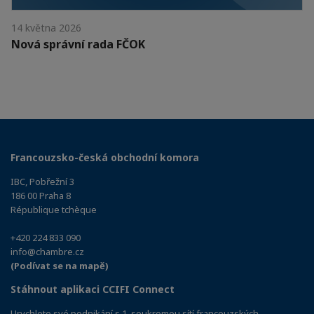
14 května 2026
Nová správní rada FČOK
Francouzsko-česká obchodní komora
IBC, Pobřežní 3
186 00 Praha 8
République tchèque
+420 224 833 090
info@chambre.cz
(Podívat se na mapě)
Stáhnout aplikaci CCIFI Connect
Urychlete své podnikání s 1. soukromou sítí francouzských