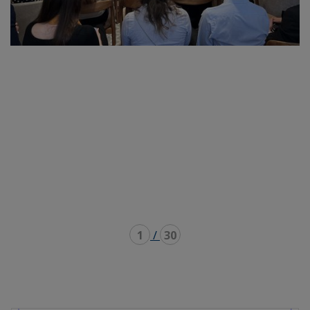
1
/
30