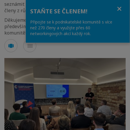
seznámit se nejen s aktivitami FČOK, ale i s ostatními
Close
STAŇTE SE ČLENEM!
členy z různých odvětví.
Děkujeme všem účastníkům za jejich čas a energii, a
Připojte se k podnikatelské komunitě s více
především srdečně
vítáme nové členy
v naší
než 270 členy a využijte přes 60
komunitě!
networkingových akcí každý rok.
See
See
carousel
mosaic
mode
mode