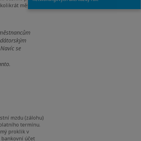
kolikrát měsíčně
zaměstnancům
redátorským
 Navíc se
anto.
astní mzdu (zálohu)
platního termínu.
ímý proklik v
 bankovní účet