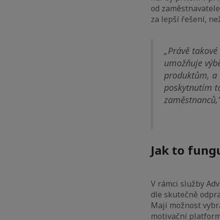
od zaměstnavatele
za lepší řešení, ne
„Právě takové
umožňuje výbě
produktům, a t
poskytnutím ta
zaměstnanců,
Jak to fung
V rámci služby Adv
dle skutečně odpra
Mají možnost vybra
motivační platfor