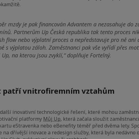
okamžitě.
běr mzdy je pak financován Advantem a nezasahuje do z
rmínů. Partnerům Up Česká republika tak tento proces ni
h flow nebo výplatní proces a nepředstavuje pro ně ani 
é s výplatou záloh. Zaměstnanci pak vše vyřídí přes mot
Up, na kterou jsou zvyklí,“
doplňuje Fortelný.
 patří vnitrofiremním vztahům
další inovativní technologické řešení, které mohou zaměst
otivační platformy
Můj Up
, která začala sloužit zaměstnan
kartu eStravenka nebo eBenefity téměř před dvěma lety. Sp
na dřívější inovace a redesign služby, která byla nedávno