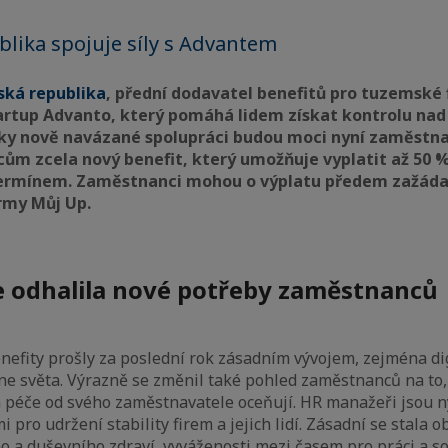
lika spojuje síly s Advantem
ská republika
, přední dodavatel benefitů pro tuzemské 
artup Advanto, který pomáhá lidem získat kontrolu nad 
. Díky nově navázané spolupráci budou moci nyní zaměstn
m zcela nový benefit, který umožňuje vyplatit až 50 
termínem. Zaměstnanci mohou o výplatu předem zažáda
rmy Můj Up.
e odhalila nové potřeby zaměstnanců
fity prošly za poslední rok zásadním vývojem, zejména digi
e světa. Výrazně se změnil také pohled zaměstnanců na to, 
h péče od svého zaměstnavatele oceňují. HR manažeři jsou ny
i pro udržení stability firem a jejich lidí. Zásadní se stala o
o a duševního zdraví, vyváženosti mezi časem pro práci a s