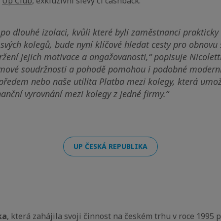
m
Up Club
, exkluzivní slevy či cashback.
o dlouhé izolaci, kvůli které byli zaměstnanci prakticky
d svých kolegů, bude nyní klíčové hledat cesty pro obnovu 
ržení jejich motivace a angažovanosti,“
popisuje Nicolett
ýmové soudržnosti a pohodě pomohou i podobné moderní 
 předem nebo naše utilita Platba mezi kolegy, která umo
anční vyrovnání mezi kolegy z jedné firmy.“
UP ČESKÁ REPUBLIKA
ka
, která zahájila svoji činnost na českém trhu v roce 199