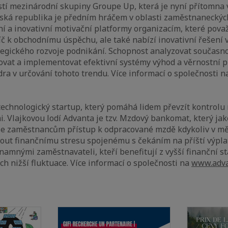
tí mezinárodní skupiny Groupe Up, která je nyní přítomna 
eská republika je předním hráčem v oblasti zaměstnaneckýc
ní a inovativní motivační platformy organizacím, které pov
č k obchodnímu úspěchu, ale také nabízí inovativní řešení v
egického rozvoje podnikání. Schopnost analyzovat současno
ovat a implementovat efektivní systémy výhod a věrnostní p
dra v určování tohoto trendu. Více informací o společnosti 
technologický startup, který pomáhá lidem převzít kontrolu
. Vlajkovou lodí Advanta je tzv. Mzdový bankomat, který jak
e zaměstnancům přístup k odpracované mzdě kdykoliv v mě
out finančnímu stresu spojenému s čekáním na příští výpla
namnými zaměstnavateli, kteří benefitují z vyšší finanční st
ch nižší fluktuace. Více informací o společnosti na
www.adva