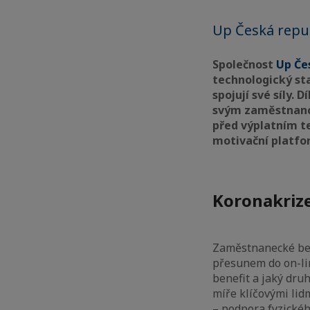
Up Česká repub
Společnost
Up Če
technologický st
spojují své síly
svým zaměstnanců
před výplatním 
motivační platfo
Koronakriz
Zaměstnanecké bene
přesunem do on-lin
benefit a jaký dru
míře klíčovými lidm
– podpora fyzickéh