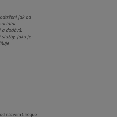
 odtrženi jak od
sociální
i a dodává:
služby, jako je
žňuje
5 pod názvem Chèque