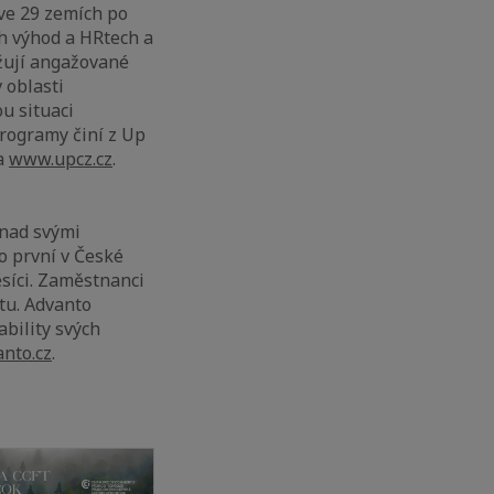
ve 29 zemích po
h výhod a HRtech a
ažují angažované
 oblasti
u situaci
rogramy činí z Up
na
www.upcz.cz
.
 nad svými
o první v České
síci. Zaměstnanci
tu. Advanto
ability svých
nto.cz
.