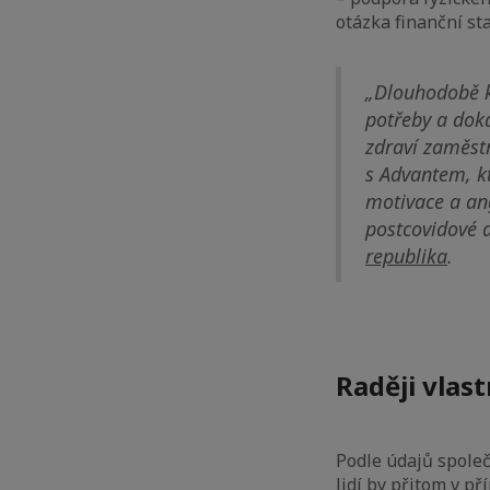
otázka finanční sta
„Dlouhodobě k
potřeby a doká
zdraví zaměstn
s Advantem, kt
motivace a ang
postcovidové 
republika
.
Raději vlas
Podle údajů spole
lidí by přitom v 