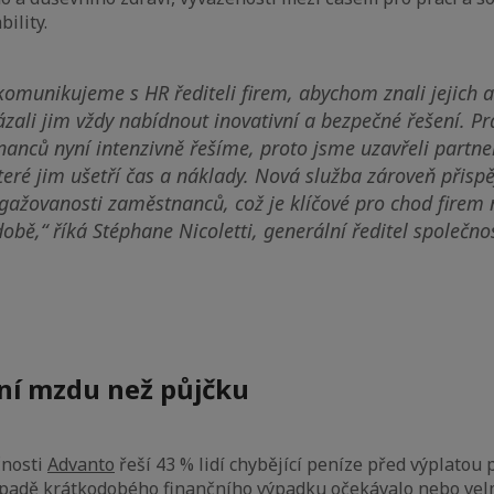
bility.
omunikujeme s HR řediteli firem, abychom znali jejich a
zali jim vždy nabídnout inovativní a bezpečné řešení. Pr
anců nyní intenzivně řešíme, proto jsme uzavřeli partner
eré jim ušetří čas a náklady. Nová služba zároveň přispě
ažovanosti zaměstnanců, což je klíčové pro chod firem n
době,“
říká Stéphane Nicoletti, generální ředitel společno
tní mzdu než půjčku
čnosti
Advanto
řeší 43 % lidí chybějící peníze před výplatou
případě krátkodobého finančního výpadku očekávalo nebo vel