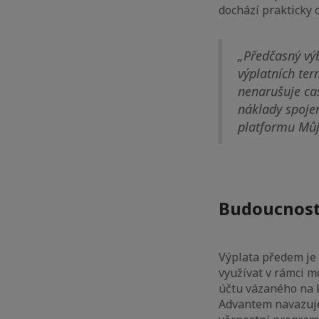
dochází prakticky 
„Předčasný vý
výplatních te
nenarušuje cas
náklady spojen
platformu Můj 
Budoucnost
Výplata předem je 
využívat v rámci m
účtu vázaného na 
Advantem navazuje 