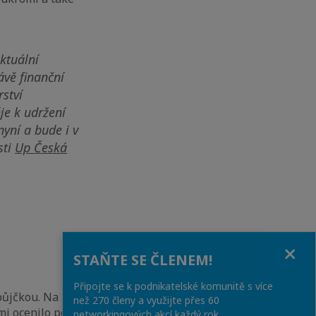
ktuální
ávě finanční
ství
je k udržení
yní a bude i v
sti
Up Česká
Close
STAŇTE SE ČLENEM!
Připojte se k podnikatelské komunitě s více
 půjčkou. Na 70 %
než 270 členy a využijte přes 60
mi ocenilo pomoc
networkingových akcí každý rok.