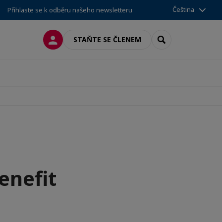
Čeština
Přihlaste se k odběru našeho newsletteru
PŘIPOJIT SE
SEARCH
STAŇTE SE ČLENEM
enefit