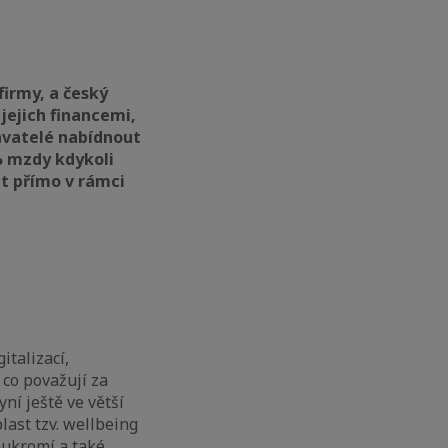
firmy, a český
jejich financemi,
avatelé nabídnout
% mzdy kdykoli
t přímo v rámci
talizací,
co považují za
ní ještě ve větší
blast tzv. wellbeing
oukromí a také