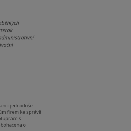
aběhlých
kterak
administrativní
ivační
nanci jednoduše
cům firem ke správě
olupráce s
 obohacena o