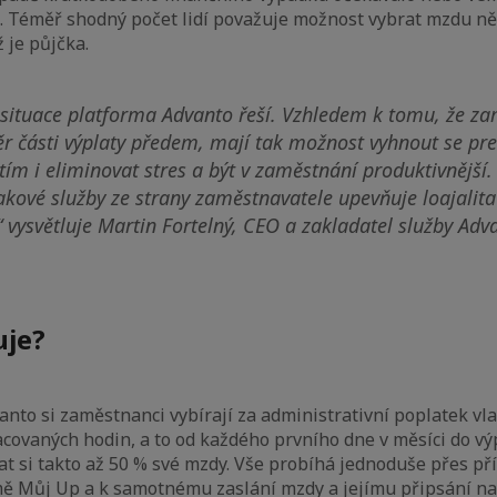
. Téměř shodný počet lidí považuje možnost vybrat mzdu ně
ž je půjčka.
 situace platforma Advanto řeší. Vzhledem k tomu, že 
r části výplaty předem, mají tak možnost vyhnout se p
ím i eliminovat stres a být v zaměstnání produktivnější.
kové služby ze strany zaměstnavatele upevňuje loajalita
“
vysvětluje Martin Fortelný, CEO a zakladatel služby Adv
uje?
anto si zaměstnanci vybírají za administrativní poplatek vl
covaných hodin, a to od každého prvního dne v měsíci do vý
t si takto až 50 % své mzdy. Vše probíhá jednoduše přes př
mě Můj Up a k samotnému zaslání mzdy a jejímu připsání na