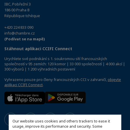
IBC, Pobřežní 3
186 00 Praha 8
République tchèque
+420 224 833 090
info@chambre.cz
(Podívat se na mapě)
Stáhnout aplikaci CCIFI Connect
Urychlete své podnikání s 1. soukromou sítí francouzských
společností v 95 zemích: 120 komor | 33 000 společností | 4 000 akcí |
300 výborů | 1 200 výhradních postavení
Vyhrazeno pouze pro členy francouzských CCI v zahraničí,
objevte
aplikaci CCIFI Connect
.
Our website uses cookies and others trackers to ease it
usage, improve its performance and security. Some