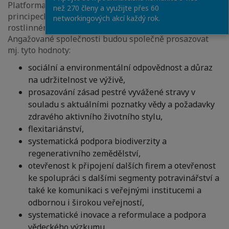
Platforma Plant Based se mj. shodla na základních
než 270 členy a využijte přes 60
principech výroby, distribuce a marketingu potravin na
networkingových akcí každý rok.
rostlinném základě – plant based – v České republice.
Angažované společnosti budou společně prosazovat
mj. tyto hodnoty:
sociální a environmentální odpovědnost a důraz
na udržitelnost ve výživě,
prosazování zásad pestré vyvážené stravy v
souladu s aktuálními poznatky vědy a požadavky
zdravého aktivního životního stylu,
flexitariánství,
systematická podpora biodiverzity a
regenerativního zemědělství,
otevřenost k připojení dalších firem a otevřenost
ke spolupráci s dalšími segmenty potravinářství a
také ke komunikaci s veřejnými institucemi a
odbornou i širokou veřejností,
systematické inovace a reformulace a podpora
vědeckého výzkumu.