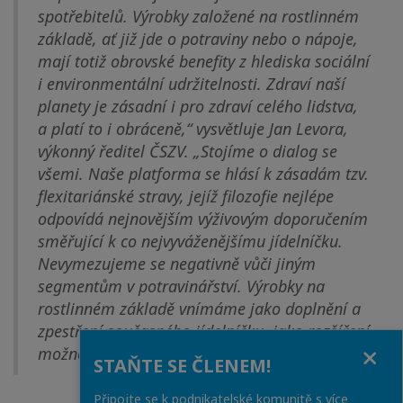
spotřebitelů. Výrobky založené na rostlinném
základě, ať již jde o potraviny nebo o nápoje,
mají totiž obrovské benefity z hlediska sociální
i environmentální udržitelnosti. Zdraví naší
planety je zásadní i pro zdraví celého lidstva,
a platí to i obráceně,“ vysvětluje Jan Levora,
výkonný ředitel ČSZV. „Stojíme o dialog se
všemi. Naše platforma se hlásí k zásadám tzv.
flexitariánské stravy, jejíž filozofie nejlépe
odpovídá nejnovějším výživovým doporučením
směřující k co nejvyváženějšímu jídelníčku.
Nevymezujeme se negativně vůči jiným
segmentům v potravinářství. Výrobky na
rostlinném základě vnímáme jako doplnění a
zpestření současného jídelníčku, jako rozšíření
Close
možností,“ doplňuje Jan Levora.
STAŇTE SE ČLENEM!
Připojte se k podnikatelské komunitě s více