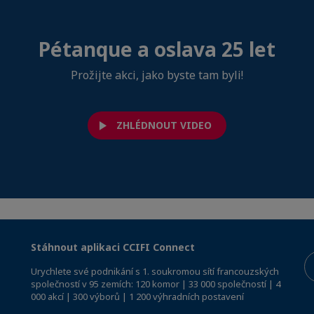
Pétanque a oslava 25 let
Prožijte akci, jako byste tam byli!
ZHLÉDNOUT VIDEO
Stáhnout aplikaci CCIFI Connect
Urychlete své podnikání s 1. soukromou sítí francouzských
společností v 95 zemích: 120 komor | 33 000 společností | 4
000 akcí | 300 výborů | 1 200 výhradních postavení