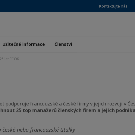
Kontaktujte nás
Užitečné informace
Členství
25 let FČOK
 podporuje francouzské a české firmy v jejich rozvoji v Čes
ihnout 25 top manažerů členských firem a jejich podnik
a české nebo francouzské titulky