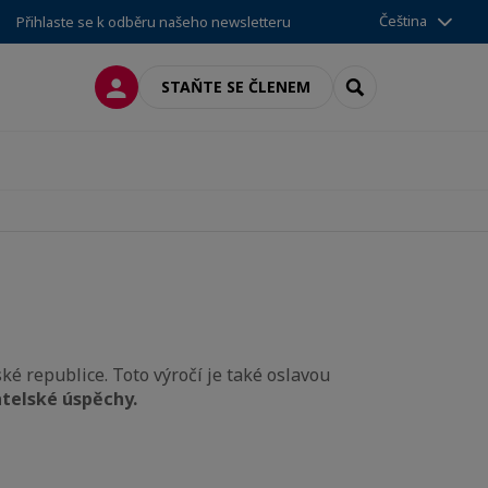
Čeština
Přihlaste se k odběru našeho newsletteru
PŘIPOJIT SE
SEARCH
STAŇTE SE ČLENEM
ké republice. Toto výročí je také oslavou
atelské úspěchy.