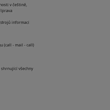
osti v češtině,
říprava
zdrojů informací
call - mail - call)
 shrnující všechny