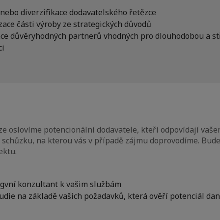
nebo diverzifikace dodavatelského řetězce
zace části výroby ze strategických důvodů
kace důvěryhodných partnerů vhodných pro dlouhodobou a s
ci
e oslovíme potencionální dodavatele, kteří odpovídají vaše
schůzku, na kterou vás v případě zájmu doprovodíme. Bu
ektu.
ngvní konzultant k vašim službám
udie na základě vašich požadavků, která ověří potenciál da