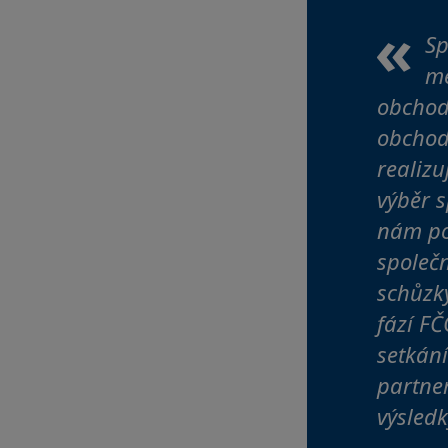
Sp
me
obchod
obchod
realiz
výběr s
nám po
společn
schůzk
fází FČ
setkání
partner
výsledk