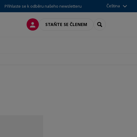
Čeština
Přihlaste se k odběru našeho newsletteru
PŘIPOJIT SE
SEARCH
STAŇTE SE ČLENEM