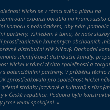
olečnost Nickel se v rámci svého plánu na
zinárodní expanzi obrátila na Francouzsko-
ní komoru s požadavkem, aby nám pomohla 
ní partnery. Vzhledem k tomu, že naše služby
ují prostřednictvím kamenných obchodních míst
právné distribuční sítě klíčový. Obchodní ko
mohla identifikovat distribuční kanály, prop
ost Nickel v rámci těchto společností a zorga
y s potenciálními partnery. V průběhu těchto 
OK zprostředkovala pro společnost Nickel něk
 (včetně stránky jazykové a kulturní) s různým
y v České republice. Podpora byla konstruktiv
y jsme velmi spokojeni. »