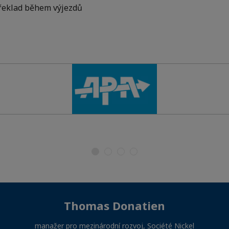
řeklad během výjezdů
e
Thomas Donatien
manažer pro mezinárodní rozvoj, Société Nickel