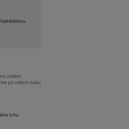
třednědobou
mu zadání.
deme po vašem boku
ného trhu