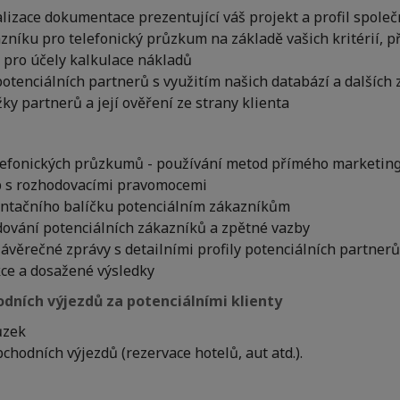
alizace dokumentace prezentující váš projekt a profil společn
zníku pro telefonický průzkum na základě vašich kritérií, p
pro účely kalkulace nákladů
otenciálních partnerů s využitím našich databází a dalších 
žky partnerů a její ověření ze strany klienta
efonických průzkumů - používání metod přímého marketingu (
b s rozhodovacími pravomocemi
entačního balíčku potenciálním zákazníkům
dování potenciálních zákazníků a zpětné vazby
ávěrečné zprávy s detailními profily potenciálních partnerů
ce a dosažené výsledky
dních výjezdů za potenciálními klienty
ůzek
chodních výjezdů (rezervace hotelů, aut atd.).