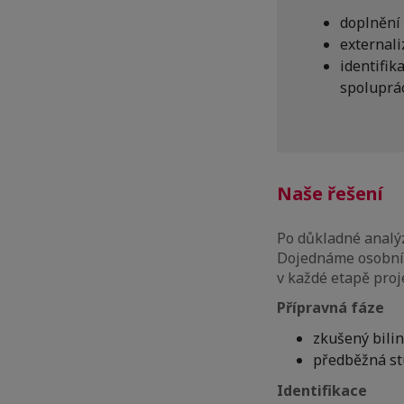
doplnění 
externali
identifi
spoluprá
Naše řešení
Po důkladné analýz
Dojednáme osobní 
v každé etapě proj
Přípravná fáze
zkušený bili
předběžná st
Identifikace