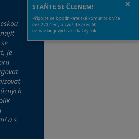
STAŇTE SE ČLENEM!
Připojte se k podnikatelské komunitě s více
českou
než 270 členy a využijte přes 60
networkingových akcí každý rok.
najít
 se
, je
mora
agovat
nizovat
různých
olik
i
ní a s