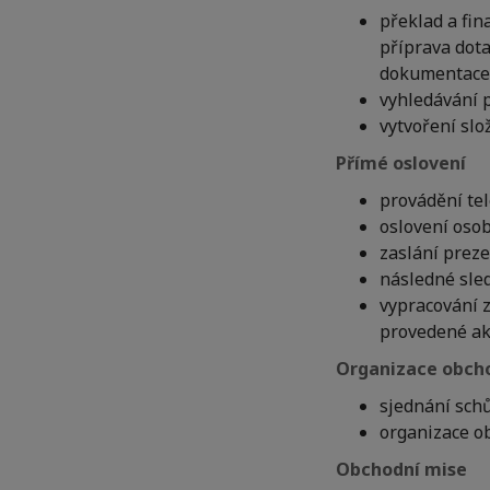
překlad a fin
příprava dota
dokumentace 
vyhledávání p
vytvoření slo
Přímé oslovení
provádění tel
oslovení oso
zaslání prez
následné sle
vypracování z
provedené ak
Organizace obcho
sjednání sch
organizace ob
Obchodní mise