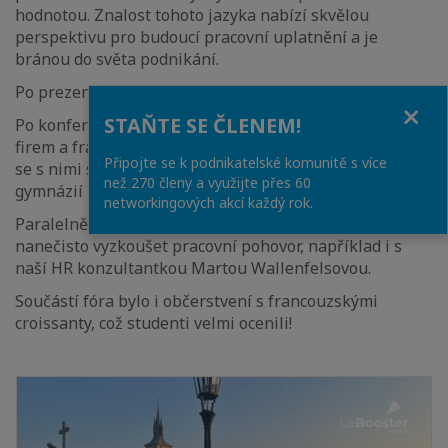
hodnotou. Znalost tohoto jazyka nabízí skvělou
perspektivu pro budoucí pracovní uplatnění a je
bránou do světa podnikání.
Po prezentacích byl prostor pro otázky a odpovědi.
Close
STAŇTE SE ČLENEM!
Po konferenci se v atriu VŠE otevřelo fórum se stánky
firem a francouzsko-českých institucí, včetně FČOK, aby
Připojte se k podnikatelské komunitě s více
se s nimi studenti VŠE, ale i studenti pražských
než 270 členy a využijte přes 60
gymnázií mohli blíže seznámit.
networkingových akcí každý rok.
Paralelně probíhaly ateliéry, kde si zájemci mohli
nanečisto vyzkoušet pracovní pohovor, například i s
naší HR konzultantkou Martou Wallenfelsovou.
Součástí fóra bylo i občerstvení s francouzskými
croissanty, což studenti velmi ocenili!