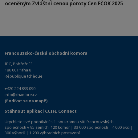
oceněným Zvláštní cenou poroty Cen FČOK 2025
Francouzsko-česká obchodní komora
IBC, Pobřežní 3
186 00 Praha 8
République tchèque
+420 224 833 090
info@chambre.cz
(Podívat se na mapě)
Stáhnout aplikaci CCIFI Connect
Urychlete své podnikání s 1. soukromou sítí francouzských
společností v 95 zemích: 120 komor | 33 000 společností | 4 000 akcí |
300 výborů | 1 200 výhradních postavení