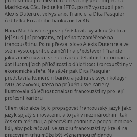
prorektorka pro mezinárodní vztahy prof. Ing. Hana
Machková, CSc., ředitelka IFTG, po níž vystoupil pan
Alexis Dutertre, velvyslanec Francie, a Dita Pasquier,
ředitelka Privátního bankovnictví KB.
Hana Machková nejprve představila vysokou školu a
její studijní programy, zejména ty zaměřené na
francouzštinu. Po ní převzal slovo Alexis Dutertre a ve
svém vystoupení se zaměřil na představení Francie
jako země inovací, s celou řadou detailních informací a
dat ilustrujících příležitosti a důležitost francouzštiny v
ekonomické sféře. Na závěr pak Dita Pasquier
představila Komerční banku a jednu ze svých kolegyň
Ivu Čáslavovou, která na průběhu své kariéry
ilustrovala důležitost znalosti francouzštiny pro její
profesní kariéru.
Cílem této akce bylo propagovat francouzský jazyk jako
jazyk spjatý s inovacemi, a to jak v mezinárodním, tak
českém měřítku, a především podnítit a podpořit mladé
lidi, aby pokračovali ve studiu francouzštiny, která na
pracovním trhu může být významnou přidanou