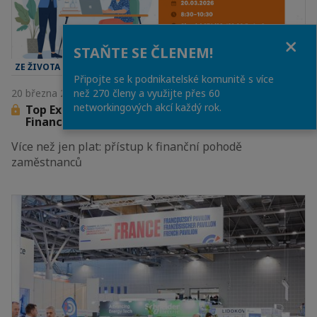
Close
STAŇTE SE ČLENEM!
ZE ŽIVOTA KOMORY
Připojte se k podnikatelské komunitě s více
než 270 členy a využijte přes 60
20 března 2026
networkingových akcí každý rok.
Top Executives Breakfast se společností Falcon
Finances
Více než jen plat: přístup k finanční pohodě
zaměstnanců