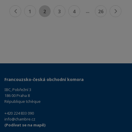
...
1
2
3
4
26
Francouzsko-česká obchodní komora
IBC, Pobřežní 3
186 00 Praha 8
République tchèque
+420 224 833 090
info@chambre.cz
(Podívat se na mapě)