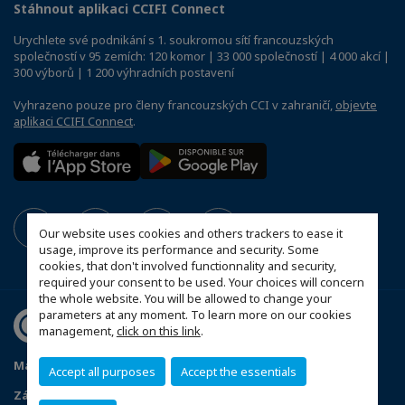
Stáhnout aplikaci CCIFI Connect
Urychlete své podnikání s 1. soukromou sítí francouzských
společností v 95 zemích: 120 komor | 33 000 společností | 4 000 akcí |
300 výborů | 1 200 výhradních postavení
Vyhrazeno pouze pro členy francouzských CCI v zahraničí,
objevte
aplikaci CCIFI Connect
.
Our website uses cookies and others trackers to ease it
usage, improve its performance and security. Some
cookies, that don't involved functionnality and security,
required your consent to be used. Your choices will concern
the whole website. You will be allowed to change your
parameters at any moment. To learn more on our cookies
management,
click on this link
.
Mapa webu
Stanovy FČOK
Právní informace
Accept all purposes
Accept the essentials
Zásady ochrany osobních údajů