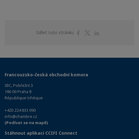
Share
Share
Share
Sdílet tuto stránku
on
on
on
Facebook
Twitter
Linkedin
Francouzsko-česká obchodní komora
IBC, Pobřežní 3
186 00 Praha 8
République tchèque
+420 224 833 090
info@chambre.cz
(Podívat se na mapě)
Stáhnout aplikaci CCIFI Connect