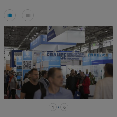
See
See
carousel
mosaic
mode
mode
1
/
6