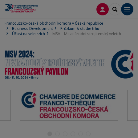
PŘIPOJIT SE
SEARCH
Men
Francouzsko-česká obchodní komora v České republice
Business Development
Průzkum & studie trhu
Účast na veletrzích
MSV – Mezinárodní strojírenský veletrh