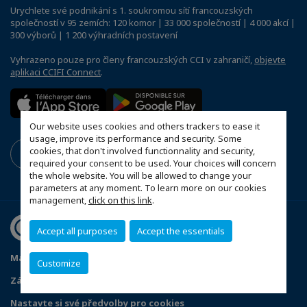
Urychlete své podnikání s 1. soukromou sítí francouzských
společností v 95 zemích: 120 komor | 33 000 společností | 4 000 akcí |
300 výborů | 1 200 výhradních postavení
Vyhrazeno pouze pro členy francouzských CCI v zahraničí,
objevte
aplikaci CCIFI Connect
.
Our website uses cookies and others trackers to ease it
usage, improve its performance and security. Some
cookies, that don't involved functionnality and security,
required your consent to be used. Your choices will concern
the whole website. You will be allowed to change your
parameters at any moment. To learn more on our cookies
management,
click on this link
.
Accept all purposes
Accept the essentials
Mapa webu
Stanovy FČOK
Právní informace
Customize
Zásady ochrany osobních údajů
Nastavte si své předvolby pro cookies