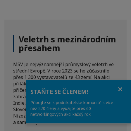
Veletrh s mezinárodním
přesahem
MSV je nejvýznamnější průmyslový veletrh ve
střední Evropě. V roce 2023 se ho zúčastnilo
přes 1 300 vystavovatelů ze 43 zemí. Na akci
přilákali 60 000 návštěvníků z celého světa,
Close
přičemž 50 % vystavovatelů přijelo ze
STAŇTE SE ČLENEM!
zahraničí. Oficiálně byly zastoupeny Čína,
Připojte se k podnikatelské komunitě s více
Indie, Maďarsko, Moldavsko, Polsko, Rakousko,
než 270 členy a využijte přes 60
Slovensko, Tchaj-wan, Uzbekistán, Kolumbie,
networkingových akcí každý rok.
Nizozemsko, Spojené státy, Ukrajina, Německo
a samozřejmě Francie.